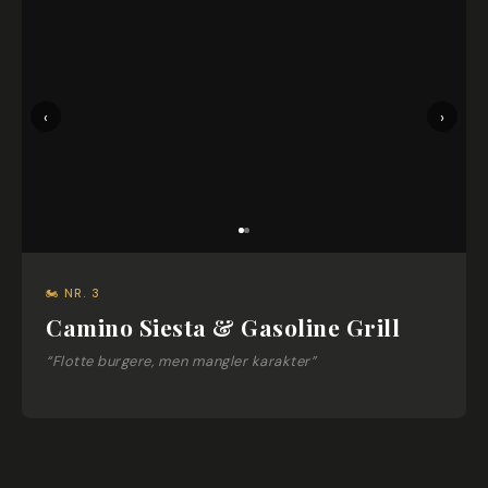
‹
›
🏍 NR. 3
Camino Siesta & Gasoline Grill
“Flotte burgere, men mangler karakter”