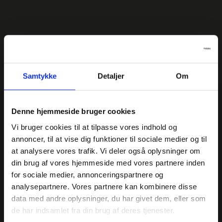
Samtykke
Detaljer
Om
DANMARKS NATIONALE MADKONKURRENCE
Denne hjemmeside bruger cookies
Vindere
Vi bruger cookies til at tilpasse vores indhold og
gennem årene
annoncer, til at vise dig funktioner til sociale medier og til
at analysere vores trafik. Vi deler også oplysninger om
din brug af vores hjemmeside med vores partnere inden
Hvert navn på denne liste har bevist sit håndværk foran
for sociale medier, annonceringspartnere og
landets skarpeste dommere — i en blind smagstest
analysepartnere. Vores partnere kan kombinere disse
ingen kan købe sig til.
data med andre oplysninger, du har givet dem, eller som
5
20k+
3
de har indsamlet fra din brug af deres tjenester.