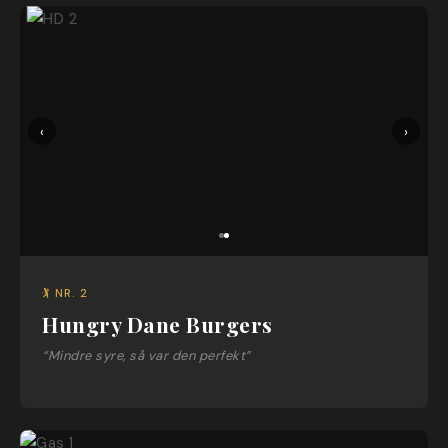
‹
›
🏌 NR. 2
Hungry Dane Burgers
“Mindre syre, så var den perfekt”