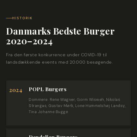
HISTORIK
Danmarks Bedste Burger
2020–2024
Fra den første konkurrence under COVID-19 til
landsdækkende events med 20.000 besøgende.
POPL Burgers
2024
Dommere: Rene Wagner, Gorm Wisweh, Nikolas
Strangas, Gustav Mørk, Lone Hummelshøj Landsy,
Tina Johanne Bugge
Dandelion Burgers