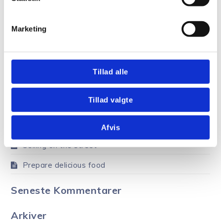
Marketing
Search
Sear
for:
Tillad alle
Seneste Indlæg
Tillad valgte
Hello world!
Fruits decoration
Afvis
Selling on the street
Prepare delicious food
Seneste Kommentarer
Arkiver