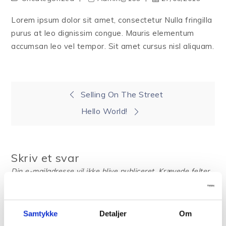
Lorem ipsum dolor sit amet, consectetur Nulla fringilla
purus at leo dignissim congue. Mauris elementum
accumsan leo vel tempor. Sit amet cursus nisl aliquam.
Indlægsnavigation
Selling On The Street
Hello World!
Skriv et svar
Din e-mailadresse vil ikke blive publiceret.
Krævede felter
er markeret med
*
Kommentar
*
Samtykke
Detaljer
Om